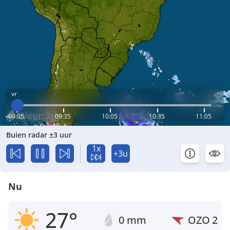
vr
09:05
09:35
10:05
10:35
11:05
Buien radar ±3 uur
1x
+3u
Nu
27°
0 mm
OZO
2