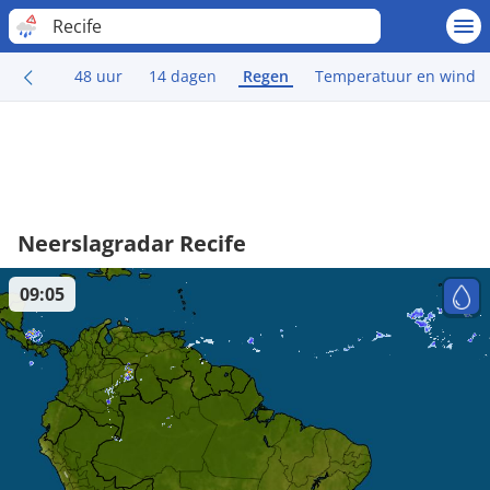
Recife
48 uur
14 dagen
Regen
Temperatuur en wind
Neerslagradar Recife
09:05