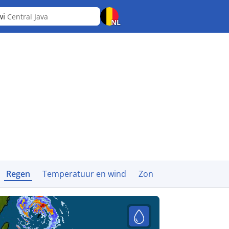
wi
Central Java
NL
Regen
Temperatuur en wind
Zon