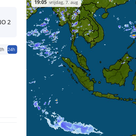
19:05
vrijdag, 7. aug
NO
2
2h
24h