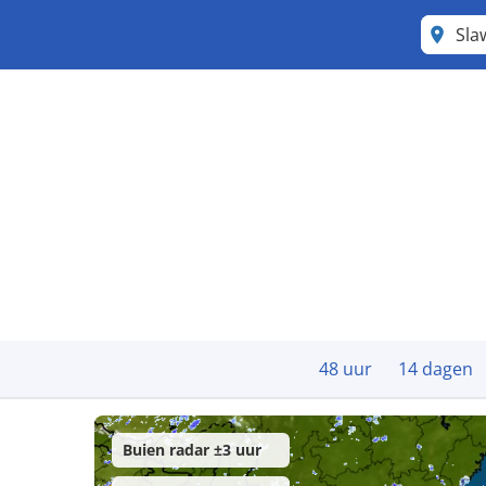
Sla
48 uur
14 dagen
Buien radar ±3 uur