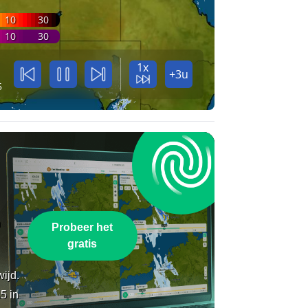
10
30
10
30
1x
+3u
5
n
Probeer het
gratis
wijd.
5 in