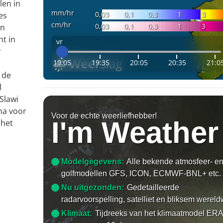
len in
mm/hr
0,03
0,1
0,3
1
3
es
cm/hr
0,03
0,1
0,3
1
3
en
nt in
vr
r
19:05
19:35
20:05
20:35
21:0
 de
l
Slawi
na voor
Voor de echte weerliefhebber!
I'm Weather
 het
Modelgegevens:
Alle bekende atmosfeer- e
golfmodellen GFS, ICON, ECMWF-BNL+ etc.
Nu uitgezonden:
Gedetailleerde
radarvoorspelling, satelliet en bliksem wereld
Klimaat:
Tijdreeks van het klimaatmodel ERA