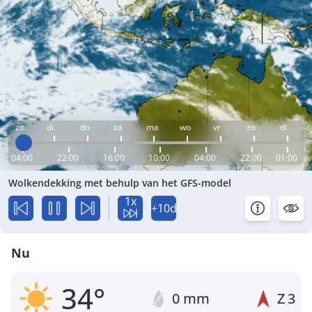
zo
di
do
za
ma
wo
vr
zo
di
04:00
22:00
16:00
10:00
04:00
22:00
01:00
Wolkendekking met behulp van het GFS-model
1x
+10d
Nu
34°
0 mm
Z
3