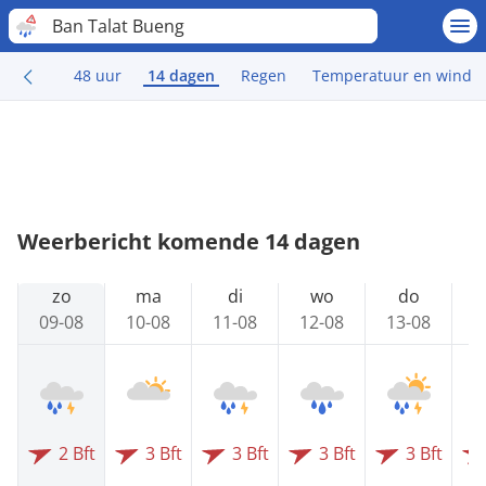
Ban Talat Bueng
48 uur
14 dagen
Regen
Temperatuur en wind
Weerbericht komende 14 dagen
zo
ma
di
wo
do
09-08
10-08
11-08
12-08
13-08
1
2 Bft
3 Bft
3 Bft
3 Bft
3 Bft