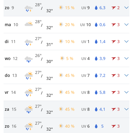
28°
zo
9
15 %
9
6,3
2
/
UV
32°
28°
ma
10
20 %
10
0,6
3
/
UV
32°
27°
di
11
10 %
1
1,4
3
/
UV
31°
26°
wo
12
5 %
4
3,9
3
/
UV
30°
27°
do
13
45 %
7
7,2
3
/
UV
32°
27°
vr
14
45 %
8
5,8
3
/
UV
32°
27°
za
15
45 %
8
4,1
3
/
UV
32°
27°
zo
16
40 %
6
5
3
/
UV
32°