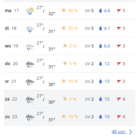
27°
ma
17
30 %
5
4,6
3
/
UV
32°
27°
di
18
20 %
5
4,1
3
/
UV
31°
27°
wo
19
5 %
3
6,6
3
/
UV
31°
27°
do
20
5 %
2
12
3
/
UV
31°
27°
vr
21
10 %
2
13
3
/
UV
30°
27°
za
22
5 %
2
15
4
/
UV
30°
27°
zo
23
10 %
2
10
4
/
UV
31°
48 uur