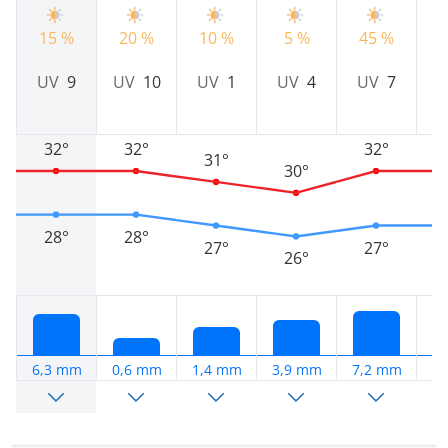
15 %
20 %
10 %
5 %
45 %
4
UV
9
UV
10
UV
1
UV
4
UV
7
32°
32°
32°
31°
30°
28°
28°
27°
27°
26°
6,3 mm
0,6 mm
1,4 mm
3,9 mm
7,2 mm
5