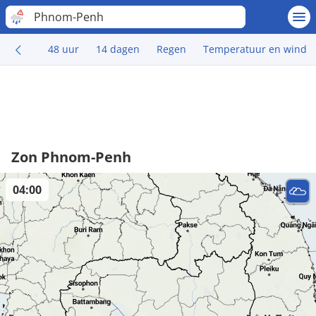
Phnom-Penh
48 uur
14 dagen
Regen
Temperatuur en wind
Zon Phnom-Penh
04:00