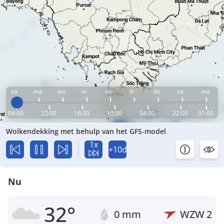
za
ma
wo
vr
zo
di
do
za
ma
04:00
22:00
16:00
10:00
04:00
22:00
01:00
Wolkendekking met behulp van het GFS-model
1x
+10d
Nu
32°
0 mm
WZW
2