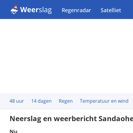
Regenradar
Satelliet
48 uur
14 dagen
Regen
Temperatuur en wind
Neerslag en weerbericht Sandaohe
Nu