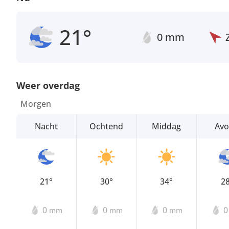
21°
0 mm
Weer overdag
Morgen
Nacht
Ochtend
Middag
Av
21°
30°
34°
2
0
0
0
mm
mm
mm