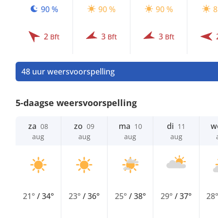
90 %
90 %
90 %
8
2
3
3
Bft
Bft
Bft
48 uur weersvoorspelling
5-daagse weersvoorspelling
za
zo
ma
di
w
08
09
10
11
aug
aug
aug
aug
21°
/
34°
23°
/
36°
25°
/
38°
29°
/
37°
28