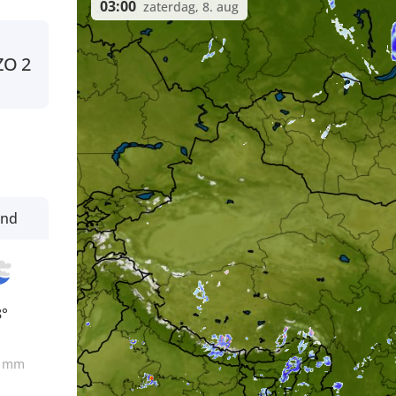
03:00
zaterdag, 8. aug
ZO
2
ond
8°
0
mm