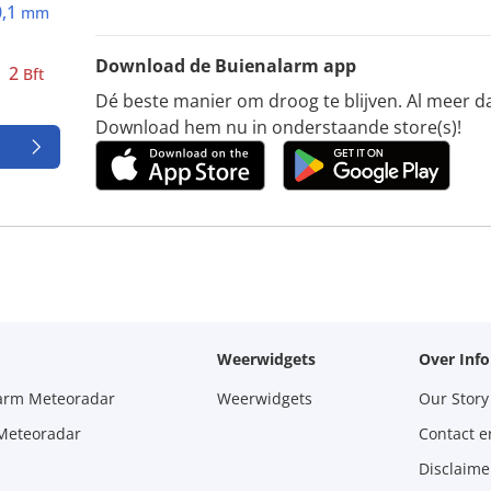
0,1
mm
Download de Buienalarm app
2
Bft
Dé beste manier om droog te blijven. Al meer d
Download hem nu in onderstaande store(s)!
Weerwidgets
Over Inf
larm Meteoradar
Weerwidgets
Our Story
 Meteoradar
Contact e
Disclaime