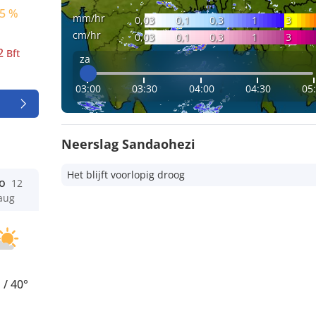
5 %
mm/hr
0,03
0,1
0,3
1
3
cm/hr
0,03
0,1
0,3
1
3
2
Bft
za
03:00
03:30
04:00
04:30
05
Neerslag Sandaohezi
Het blijft voorlopig droog
o
12
aug
°
/
40°