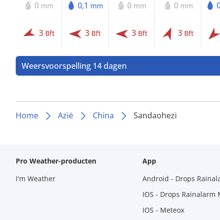
0
0,1
0
0
mm
mm
mm
mm
3
3
3
3
Bft
Bft
Bft
Bft
Weersvoorspelling 14 dagen
Home
Azië
China
Sandaohezi
Pro Weather-producten
App
I'm Weather
Android - Drops Raina
IOS - Drops Rainalarm
IOS - Meteox