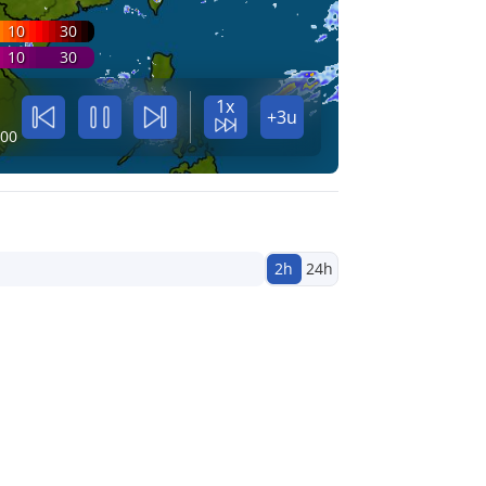
10
30
10
30
1x
+3u
:00
2h
24h