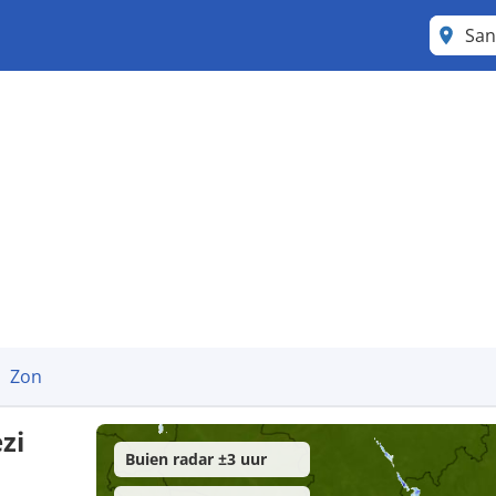
San
Zon
zi
Buien radar ±3 uur