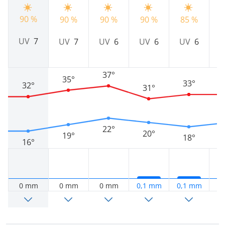
90 %
90 %
90 %
90 %
85 %
8
UV
7
UV
7
UV
6
UV
6
UV
6
37°
35°
33°
32°
31°
22°
20°
19°
18°
16°
0 mm
0 mm
0 mm
0,1 mm
0,1 mm
0