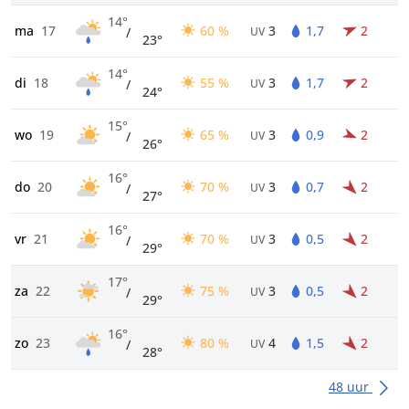
14°
ma
17
60 %
3
1,7
2
/
UV
23°
14°
di
18
55 %
3
1,7
2
/
UV
24°
15°
wo
19
65 %
3
0,9
2
/
UV
26°
16°
do
20
70 %
3
0,7
2
/
UV
27°
16°
vr
21
70 %
3
0,5
2
/
UV
29°
17°
za
22
75 %
3
0,5
2
/
UV
29°
16°
zo
23
80 %
4
1,5
2
/
UV
28°
48 uur