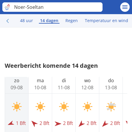
Noer-Soeltan
48 uur
14 dagen
Regen
Temperatuur en wind
Weerbericht komende 14 dagen
zo
ma
di
wo
do
09-08
10-08
11-08
12-08
13-08
1
1 Bft
2 Bft
2 Bft
2 Bft
2 Bft