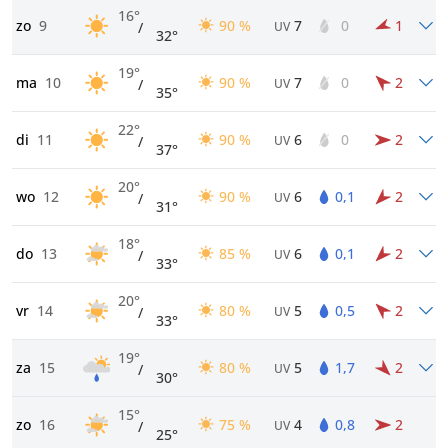
16°
zo
9
90 %
7
0
1
/
UV
32°
19°
ma
10
90 %
7
0
2
/
UV
35°
22°
di
11
90 %
6
0
2
/
UV
37°
20°
wo
12
90 %
6
0,1
2
/
UV
31°
18°
do
13
85 %
6
0,1
2
/
UV
33°
20°
vr
14
80 %
5
0,5
2
/
UV
33°
19°
za
15
80 %
5
1,7
2
/
UV
30°
15°
zo
16
75 %
4
0,8
2
/
UV
25°