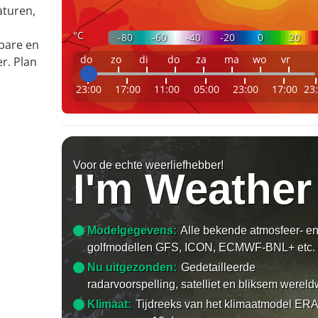
aturen,
°C
-80
-60
-40
-20
0
20
bare en
do
zo
di
do
za
ma
wo
vr
r. Plan
23:00
17:00
11:00
05:00
23:00
17:00
23
Voor de echte weerliefhebber!
I'm Weather
Modelgegevens:
Alle bekende atmosfeer- e
golfmodellen GFS, ICON, ECMWF-BNL+ etc.
Nu uitgezonden:
Gedetailleerde
radarvoorspelling, satelliet en bliksem wereld
Klimaat:
Tijdreeks van het klimaatmodel ERA