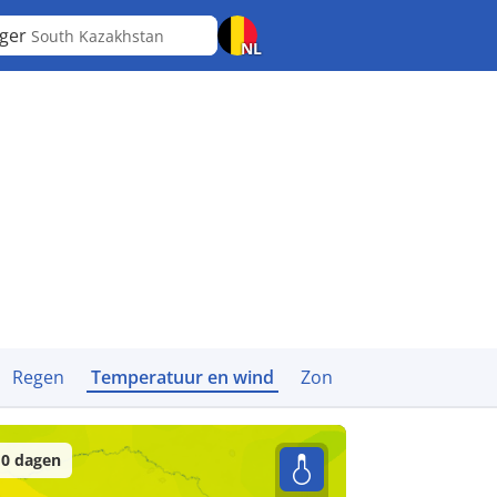
ger
South Kazakhstan
NL
Regen
Temperatuur en wind
Zon
0 dagen