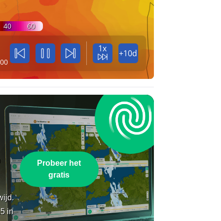
40
60
1x
+10d
:00
n
Probeer het
gratis
wijd.
5 in