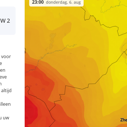
23:00
donderdag, 6. aug
W
2
 voor
e
 en
eve
n
altijd
alleen
 u uw