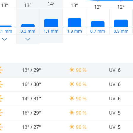
14°
13°
13°
13°
12°
12°
,1 mm
0,3 mm
1,1 mm
1,9 mm
0,7 mm
0,9 mm
13°
/
29°
90 %
UV
6
16°
/
30°
90 %
UV
6
14°
/
31°
90 %
UV
6
16°
/
29°
90 %
UV
5
13°
/
27°
90 %
UV
5