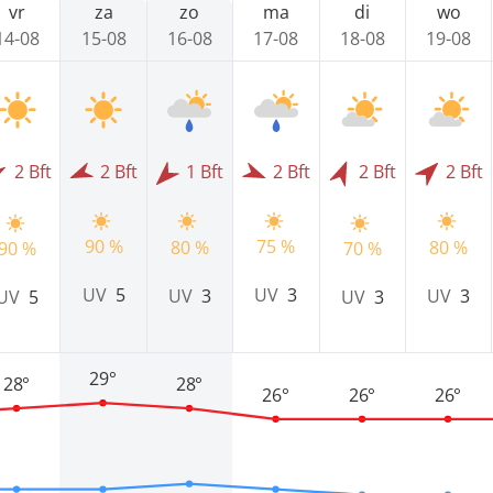
vr
za
zo
ma
di
wo
14-08
15-08
16-08
17-08
18-08
19-08
2 Bft
2 Bft
1 Bft
2 Bft
2 Bft
2 Bft
90 %
75 %
80 %
80 %
90 %
70 %
UV
5
UV
3
UV
3
UV
3
UV
5
UV
3
29°
28°
28°
26°
26°
26°