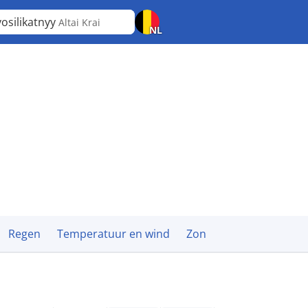
osilikatnyy
Altai Krai
NL
Regen
Temperatuur en wind
Zon