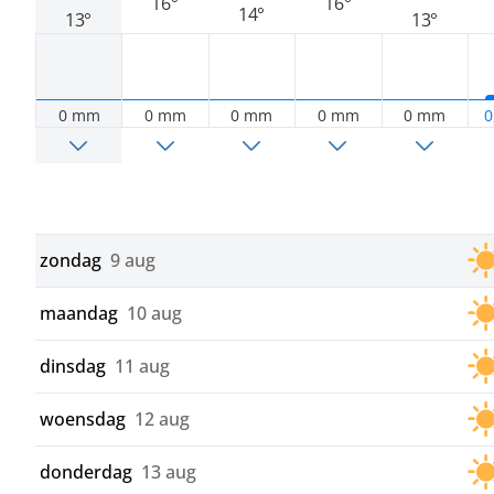
16°
16°
14°
13°
13°
0 mm
0 mm
0 mm
0 mm
0 mm
0
zondag
9 aug
maandag
10 aug
dinsdag
11 aug
woensdag
12 aug
donderdag
13 aug