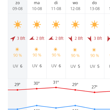
zo
ma
di
wo
do
09-08
10-08
11-08
12-08
13-08
3 Bft
2 Bft
2 Bft
2 Bft
3 Bft
90 %
90 %
90 %
90 %
90 %
UV
6
UV
6
UV
6
UV
5
UV
5
31°
30°
29°
29°
27°