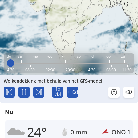
do
za
ma
wo
vr
zo
di
do
za
14:30
08:30
02:30
20:30
14:30
08:30
11:30
Wolkendekking met behulp van het GFS-model
1x
+10d
Nu
24°
0 mm
ONO
1