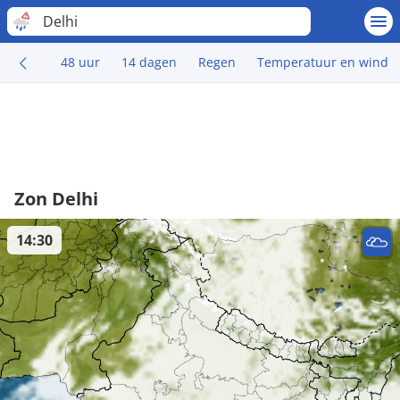
Delhi
48 uur
14 dagen
Regen
Temperatuur en wind
Zon Delhi
14:30