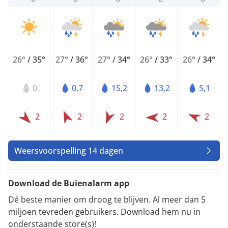
26°
/
35°
27°
/
36°
27°
/
34°
26°
/
33°
26°
/
34°
0
0,7
15,2
13,2
5,1
2
2
2
2
2
Weersvoorspelling 14 dagen
Download de Buienalarm app
Dé beste manier om droog te blijven. Al meer dan 5
miljoen tevreden gebruikers. Download hem nu in
onderstaande store(s)!