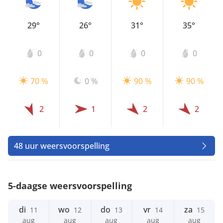
29°
26°
31°
35°
0
0
0
0
70 %
0 %
90 %
90 %
2
1
2
2
48 uur weersvoorspelling
5-daagse weersvoorspelling
di
wo
do
vr
za
11
12
13
14
15
aug
aug
aug
aug
aug