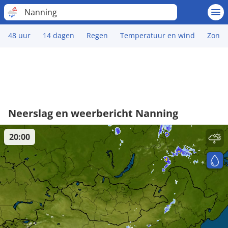
Nanning
48 uur
14 dagen
Regen
Temperatuur en wind
Zon
Neerslag en weerbericht Nanning
20:00