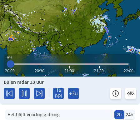
ma
20:00
20:30
21:00
21:30
22:00
Buien radar ±3 uur
1x
+3u
Het blijft voorlopig droog
2h
24h