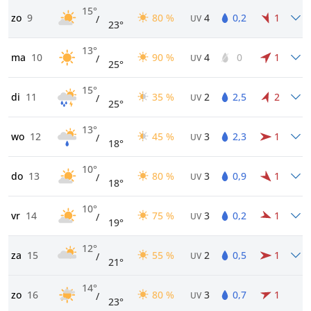
15°
zo
9
80 %
4
0,2
1
/
UV
23°
13°
ma
10
90 %
4
0
1
/
UV
25°
15°
di
11
35 %
2
2,5
2
/
UV
25°
13°
wo
12
45 %
3
2,3
1
/
UV
18°
10°
do
13
80 %
3
0,9
1
/
UV
18°
10°
vr
14
75 %
3
0,2
1
/
UV
19°
12°
za
15
55 %
2
0,5
1
/
UV
21°
14°
zo
16
80 %
3
0,7
1
/
UV
23°