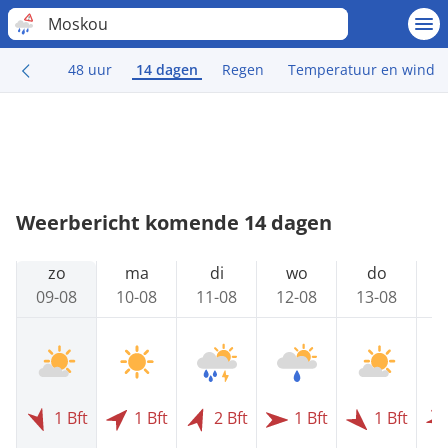
Moskou
48 uur
14 dagen
Regen
Temperatuur en wind
Weerbericht komende 14 dagen
zo
ma
di
wo
do
09-08
10-08
11-08
12-08
13-08
1
1 Bft
1 Bft
2 Bft
1 Bft
1 Bft