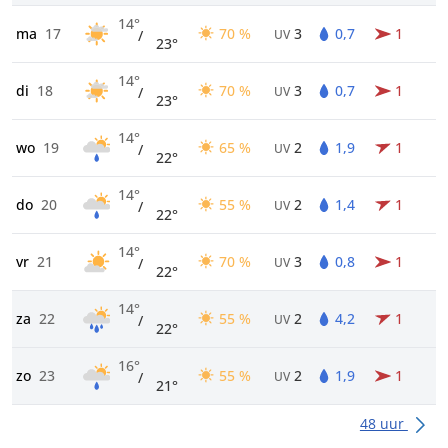
14°
ma
17
70 %
3
0,7
1
/
UV
23°
14°
di
18
70 %
3
0,7
1
/
UV
23°
14°
wo
19
65 %
2
1,9
1
/
UV
22°
14°
do
20
55 %
2
1,4
1
/
UV
22°
14°
vr
21
70 %
3
0,8
1
/
UV
22°
14°
za
22
55 %
2
4,2
1
/
UV
22°
16°
zo
23
55 %
2
1,9
1
/
UV
21°
48 uur