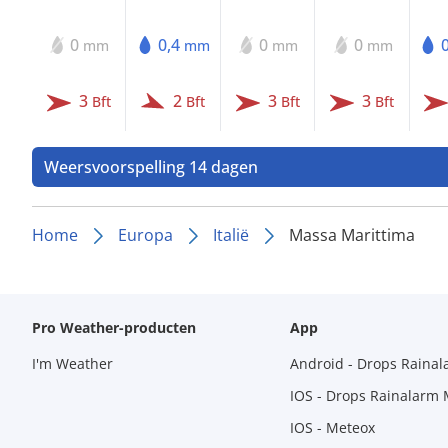
0
0,4
0
0
mm
mm
mm
mm
3
2
3
3
Bft
Bft
Bft
Bft
Weersvoorspelling 14 dagen
Home
Europa
Italië
Massa Marittima
Pro Weather-producten
App
I'm Weather
Android - Drops Raina
IOS - Drops Rainalarm
IOS - Meteox