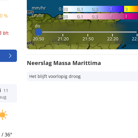
mm/hr
0,03
0,1
0,3
1
3
cm/hr
0 %
0,03
0,1
0,3
1
3
do
3
Bft
20:50
21:20
21:50
22:20
22
Neerslag Massa Marittima
Het blijft voorlopig droog
i
11
aug
°
/
36°