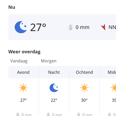
Nu
27°
0 mm
N
Weer overdag
Vandaag
Morgen
Avond
Nacht
Ochtend
Mid
27°
22°
30°
3
0
0
0
mm
mm
mm