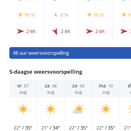
90 %
0 %
90 %
9
2
2
2
Bft
Bft
Bft
48 uur weersvoorspelling
5-daagse weersvoorspelling
vr
za
zo
ma
d
07
08
09
10
aug
aug
aug
aug
22°
/
35°
21°
/
34°
22°
/
35°
22°
/
35°
21