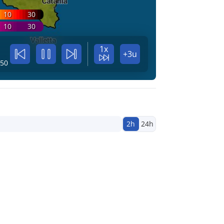
10
30
10
30
1x
+3u
:50
2h
24h