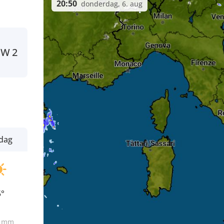
20:50
donderdag, 6. aug
NW
2
dag
5°
0
mm