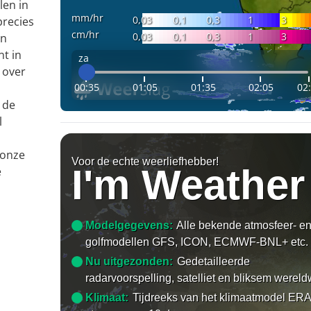
len in
mm/hr
0,03
0,1
0,3
1
3
precies
cm/hr
0,03
0,1
0,3
1
3
en
nt in
za
 over
00:35
01:05
01:35
02:05
02
 de
l
 onze
Voor de echte weerliefhebber!
I'm Weather
e
Modelgegevens:
Alle bekende atmosfeer- e
golfmodellen GFS, ICON, ECMWF-BNL+ etc.
Nu uitgezonden:
Gedetailleerde
radarvoorspelling, satelliet en bliksem wereld
Klimaat:
Tijdreeks van het klimaatmodel ERA