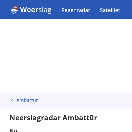
Regenradar
Satelliet
Ambattūr
Neerslagradar Ambattūr
Nu