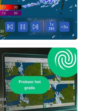
10
30
10
30
1x
+3u
:30
n
Probeer het
gratis
wijd.
5 in