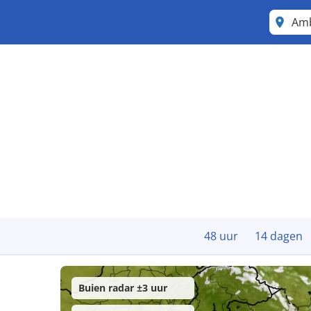
Am
48 uur
14 dagen
Buien radar ±3 uur