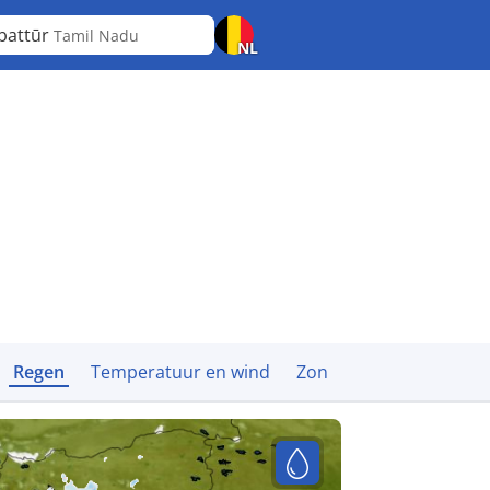
battūr
Tamil Nadu
NL
Regen
Temperatuur en wind
Zon