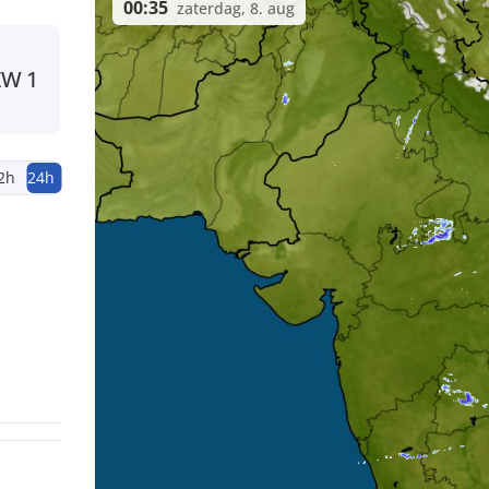
00:35
zaterdag, 8. aug
ZW
1
2h
24h