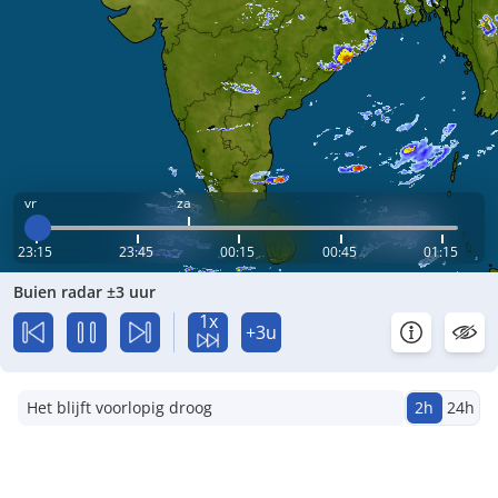
vr
za
23:15
23:45
00:15
00:45
01:15
Buien radar ±3 uur
1x
+3u
Het blijft voorlopig droog
2h
24h