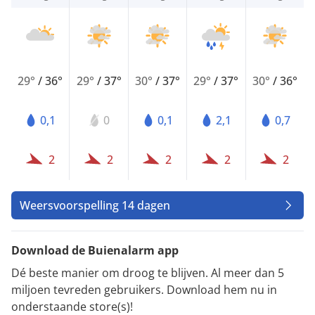
29°
/
36°
29°
/
37°
30°
/
37°
29°
/
37°
30°
/
36°
0,1
0
0,1
2,1
0,7
2
2
2
2
2
Weersvoorspelling 14 dagen
Download de Buienalarm app
Dé beste manier om droog te blijven. Al meer dan 5
miljoen tevreden gebruikers. Download hem nu in
onderstaande store(s)!