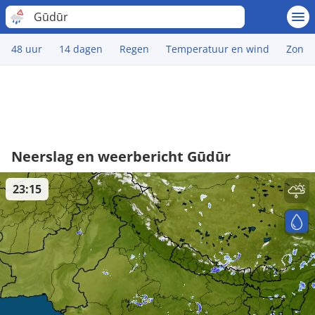
Gūdūr
48 uur
14 dagen
Regen
Temperatuur en wind
Zon
Neerslag en weerbericht Gūdūr
23:15