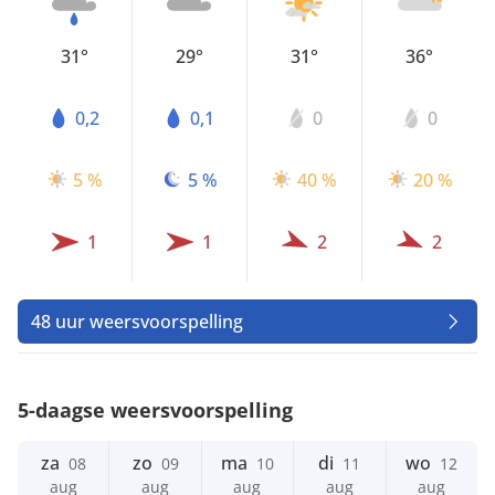
31°
29°
31°
36°
0,2
0,1
0
0
5 %
5 %
40 %
20 %
1
1
2
2
48 uur weersvoorspelling
5-daagse weersvoorspelling
za
zo
ma
di
wo
08
09
10
11
12
aug
aug
aug
aug
aug