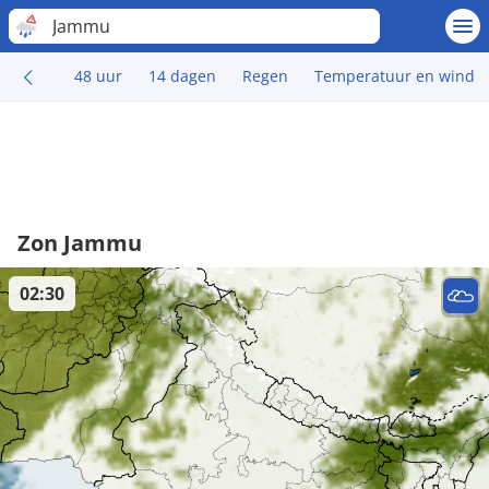
Jammu
48 uur
14 dagen
Regen
Temperatuur en wind
Zon Jammu
02:30