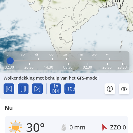
vr
zo
di
do
za
ma
wo
vr
02:30
20:30
14:30
08:30
02:30
20:30
23:30
Wolkendekking met behulp van het GFS-model
1x
+10d
Nu
30°
0 mm
ZZO
0