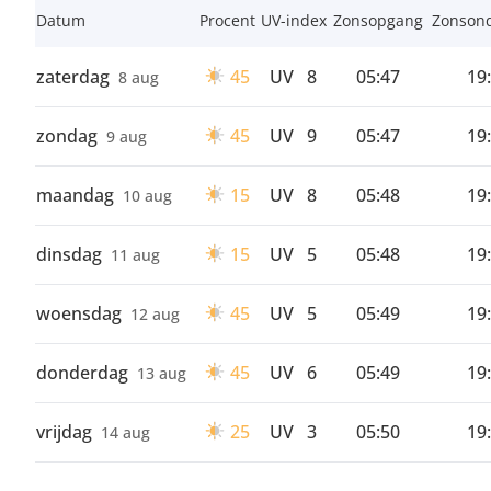
Datum
Procent
UV-index
Zonsopgang
Zonson
zaterdag
45
UV
8
05:47
19
8 aug
zondag
45
UV
9
05:47
19
9 aug
maandag
15
UV
8
05:48
19
10 aug
dinsdag
15
UV
5
05:48
19
11 aug
woensdag
45
UV
5
05:49
19
12 aug
donderdag
45
UV
6
05:49
19
13 aug
vrijdag
25
UV
3
05:50
19
14 aug