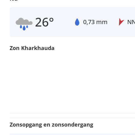
26°
0,73 mm
N
Zon Kharkhauda
Zonsopgang en zonsondergang