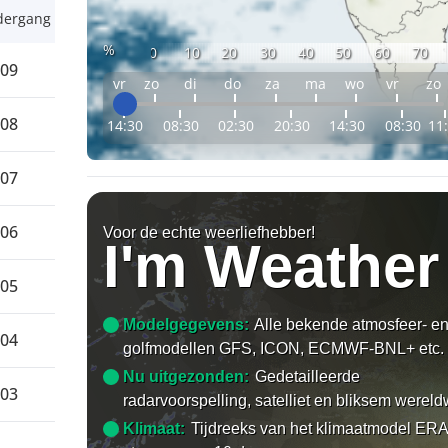
dergang
%
0
10
20
30
40
50
60
70
:09
vr
zo
di
do
za
ma
wo
vr
zo
:08
14:30
08:30
02:30
20:30
14:30
08:30
11
:07
:06
Voor de echte weerliefhebber!
I'm Weather
:05
Modelgegevens:
Alle bekende atmosfeer- e
:04
golfmodellen GFS, ICON, ECMWF-BNL+ etc.
Nu uitgezonden:
Gedetailleerde
:03
radarvoorspelling, satelliet en bliksem wereld
Klimaat:
Tijdreeks van het klimaatmodel ERA