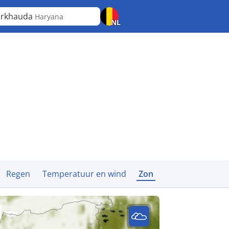
arkhauda
Haryana
NL
Regen
Temperatuur en wind
Zon