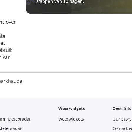
stappen van 10 dagen.
ns over
nte
het
ebruik
n van
harkhauda
Weerwidgets
Over Inf
larm Meteoradar
Weerwidgets
Our Story
 Meteoradar
Contact e