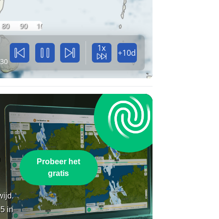
80
90
100
1x
+10d
:30
n
Probeer het
gratis
wijd.
5 in