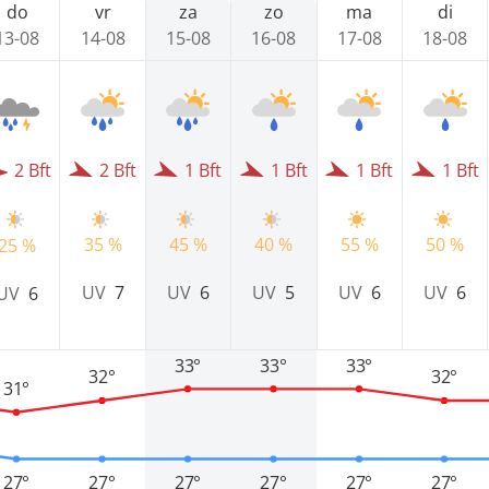
do
vr
za
zo
ma
di
13-08
14-08
15-08
16-08
17-08
18-08
2 Bft
2 Bft
1 Bft
1 Bft
1 Bft
1 Bft
35 %
45 %
40 %
55 %
50 %
25 %
UV
7
UV
6
UV
5
UV
6
UV
6
UV
6
33°
33°
33°
32°
32°
31°
27°
27°
27°
27°
27°
27°