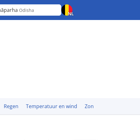
māparha
Odisha
NL
Regen
Temperatuur en wind
Zon