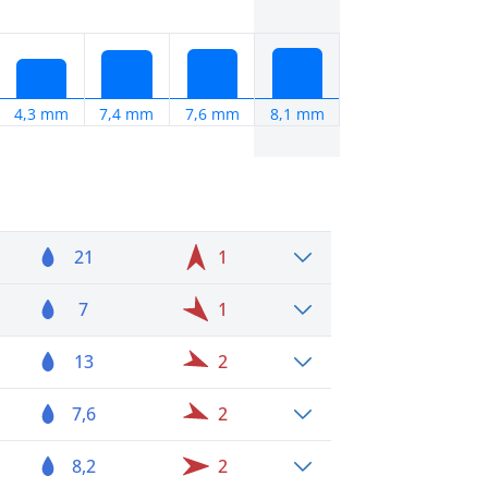
4,3 mm
7,4 mm
7,6 mm
8,1 mm
21
1
7
1
13
2
7,6
2
8,2
2