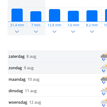
21,4 mm
7 mm
12,8 mm
7,6 mm
8,2 mm
1
zaterdag
8 aug
zondag
9 aug
maandag
10 aug
dinsdag
11 aug
woensdag
12 aug