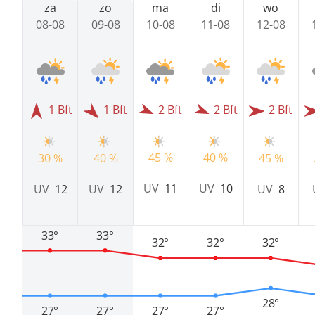
za
zo
ma
di
wo
08-08
09-08
10-08
11-08
12-08
1 Bft
1 Bft
2 Bft
2 Bft
2 Bft
45 %
40 %
30 %
40 %
45 %
UV
11
UV
10
UV
12
UV
12
UV
8
33°
33°
32°
32°
32°
28°
27°
27°
27°
27°