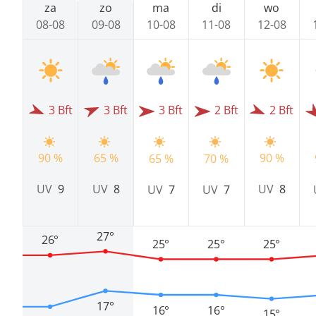
za
zo
ma
di
wo
08-08
09-08
10-08
11-08
12-08
3 Bft
3 Bft
3 Bft
2 Bft
2 Bft
65 %
90 %
90 %
65 %
70 %
UV
8
UV
9
UV
8
UV
7
UV
7
27°
26°
25°
25°
25°
17°
16°
16°
15°