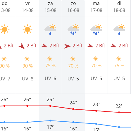
do
vr
za
zo
ma
di
13-08
14-08
15-08
16-08
17-08
18-08
2 Bft
2 Bft
2 Bft
2 Bft
2 Bft
2 Bft
75 %
70 %
75 %
90 %
90 %
70 %
UV
6
UV
5
UV
5
UV
7
UV
8
UV
5
26°
26°
26°
24°
23°
22°
17°
16°
16°
16°
15°