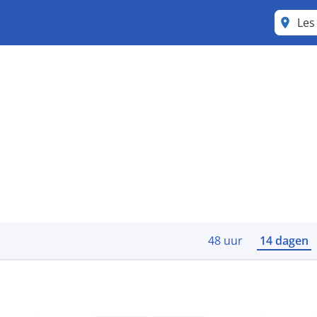
Les
48 uur
14 dagen