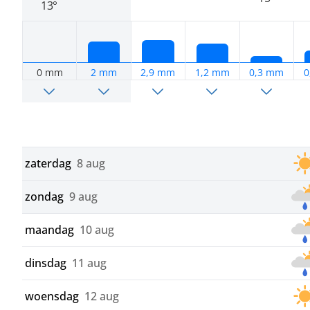
13°
0 mm
2 mm
2,9 mm
1,2 mm
0,3 mm
0
zaterdag
8 aug
zondag
9 aug
maandag
10 aug
dinsdag
11 aug
woensdag
12 aug