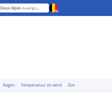
 Deux Alpes
Auvergne-Rhône-Alpes
NL
Regen
Temperatuur en wind
Zon