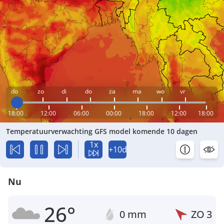
do
zo
di
do
za
ma
wo
vr
18:00
12:00
06:00
00:00
18:00
12:00
18:00
Temperatuurverwachting GFS model komende 10 dagen
1x
+10d
Nu
26°
0 mm
ZO
3