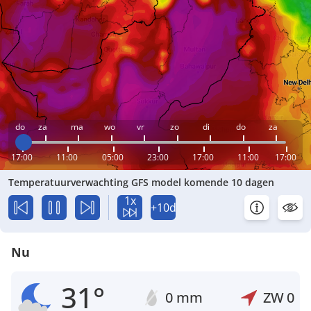
do
za
ma
wo
vr
zo
di
do
za
17:00
11:00
05:00
23:00
17:00
11:00
17:00
Temperatuurverwachting GFS model komende 10 dagen
1x
+10d
Nu
31°
0 mm
ZW
0