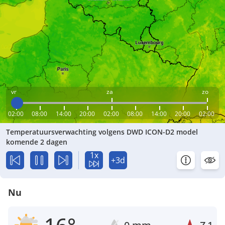
vr
za
zo
02:00
08:00
14:00
20:00
02:00
08:00
14:00
20:00
02:00
Temperatuursverwachting volgens DWD ICON-D2 model
komende 2 dagen
1x
+3d
Nu