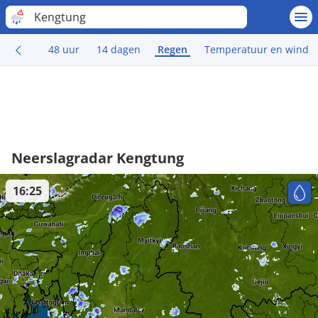
Kengtung
48 uur
14 dagen
Regen
Temperatuur en wind
Neerslagradar Kengtung
16:25