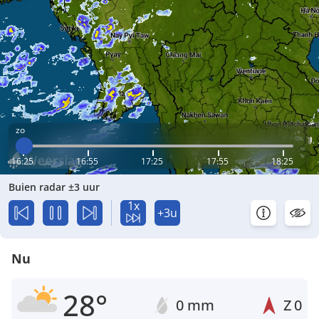
zo
16:25
16:55
17:25
17:55
18:25
Buien radar ±3 uur
1x
+3u
Nu
28°
0 mm
Z
0