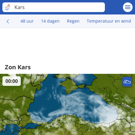
Kars
48 uur
14 dagen
Regen
Temperatuur en wind
Zon Kars
00:00