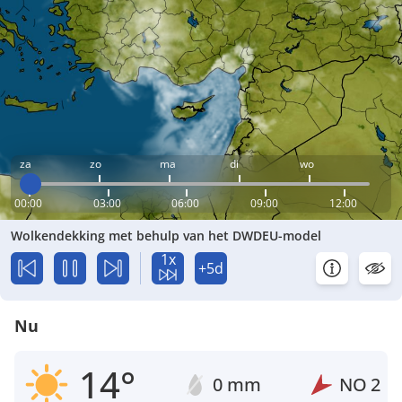
za
zo
ma
di
wo
00:00
03:00
06:00
09:00
12:00
Wolkendekking met behulp van het DWDEU-model
1x
+5d
Nu
14°
0 mm
NO
2