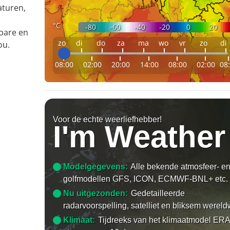
aturen,
°C
-80
-60
-40
-20
0
20
bare en
zo
di
do
za
ma
wo
vr
zo
di
ou.
08:00
02:00
20:00
14:00
08:00
02:00
08
Voor de echte weerliefhebber!
I'm Weather
Modelgegevens:
Alle bekende atmosfeer- e
golfmodellen GFS, ICON, ECMWF-BNL+ etc.
Nu uitgezonden:
Gedetailleerde
radarvoorspelling, satelliet en bliksem wereld
Klimaat:
Tijdreeks van het klimaatmodel ERA