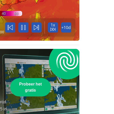
40
60
1x
+10d
:00
n
Probeer het
gratis
wijd.
5 in