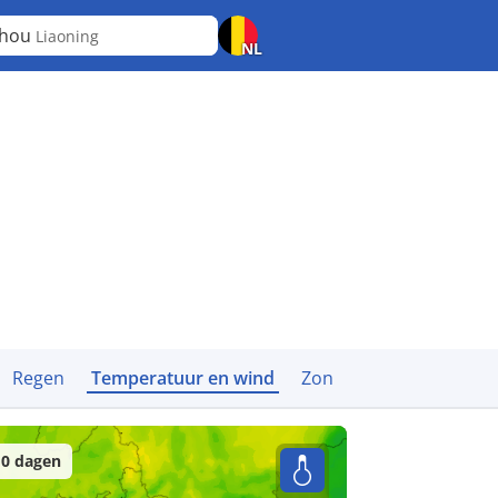
zhou
Liaoning
NL
Regen
Temperatuur en wind
Zon
0 dagen