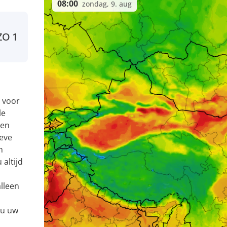
08:00
zondag, 9. aug
ZO
1
 voor
le
 en
eve
n
altijd
alleen
 u uw