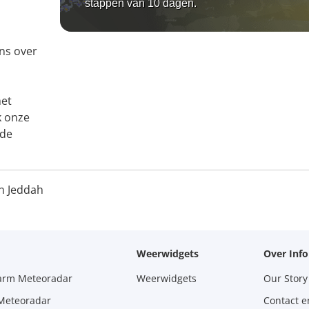
stappen van 10 dagen.
ns over
het
k onze
 de
n Jeddah
Weerwidgets
Over Inf
larm Meteoradar
Weerwidgets
Our Story
 Meteoradar
Contact e