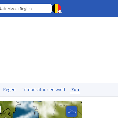
dah
Mecca Region
NL
Regen
Temperatuur en wind
Zon