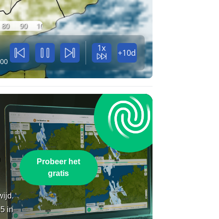
80
90
100
1x
+10d
:00
n
Probeer het
gratis
wijd.
5 in