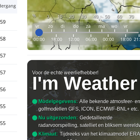
dergang
%
0
10
20
30
40
50
60
70
:59
vr
zo
di
do
za
ma
wo
vr
:58
00:00
18:00
12:00
06:00
00:00
18:00
21
:57
:57
Voor de echte weerliefhebber!
I'm Weather
:56
Modelgegevens:
Alle bekende atmosfeer- e
:55
golfmodellen GFS, ICON, ECMWF-BNL+ etc.
Nu uitgezonden:
Gedetailleerde
:55
radarvoorspelling, satelliet en bliksem wereld
Klimaat:
Tijdreeks van het klimaatmodel ERA