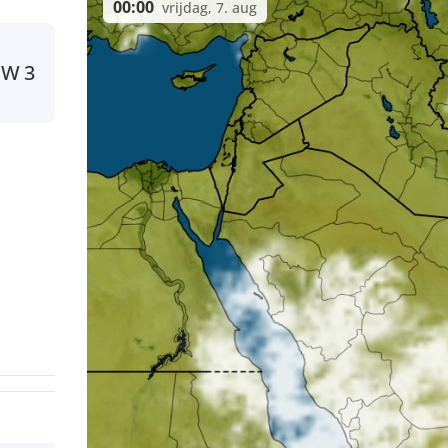
00:00
vrijdag, 7. aug
NW
3