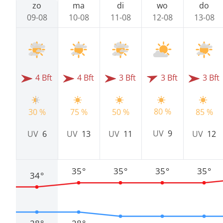
zo
ma
di
wo
do
09-08
10-08
11-08
12-08
13-08
4 Bft
4 Bft
3 Bft
3 Bft
3 Bft
80 %
30 %
75 %
50 %
85 %
UV
9
UV
6
UV
13
UV
11
UV
12
35°
35°
35°
35°
34°