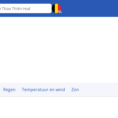
é
Thừa Thiên-Huế
NL
Regen
Temperatuur en wind
Zon