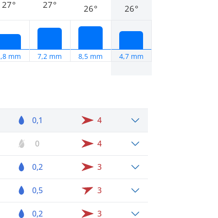
27°
27°
26°
26°
2,8 mm
7,2 mm
8,5 mm
4,7 mm
0,1
4
0
4
0,2
3
0,5
3
0,2
3