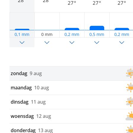
28°
28°
27°
27°
27°
0,1 mm
0 mm
0,2 mm
0,5 mm
0,2 mm
zondag
9 aug
maandag
10 aug
dinsdag
11 aug
woensdag
12 aug
donderdag
13 aug