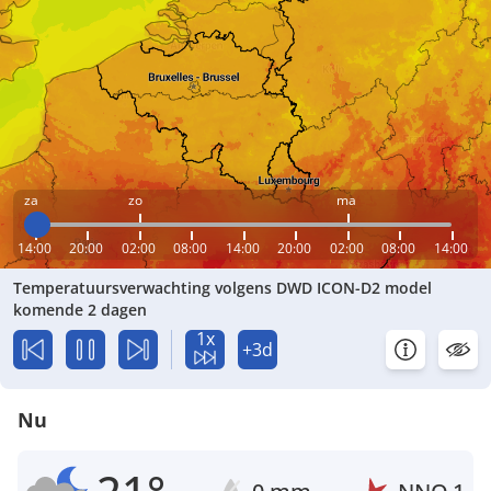
za
zo
ma
14:00
20:00
02:00
08:00
14:00
20:00
02:00
08:00
14:00
Temperatuursverwachting volgens DWD ICON-D2 model
komende 2 dagen
1x
+3d
Nu