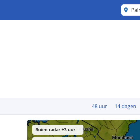
Pa
48 uur
14 dagen
Buien radar ±3 uur