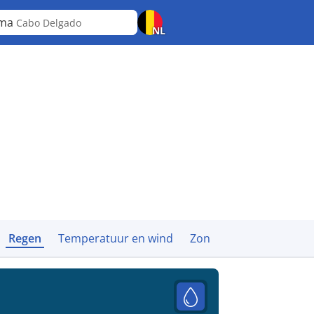
lma
Cabo Delgado
NL
Regen
Temperatuur en wind
Zon