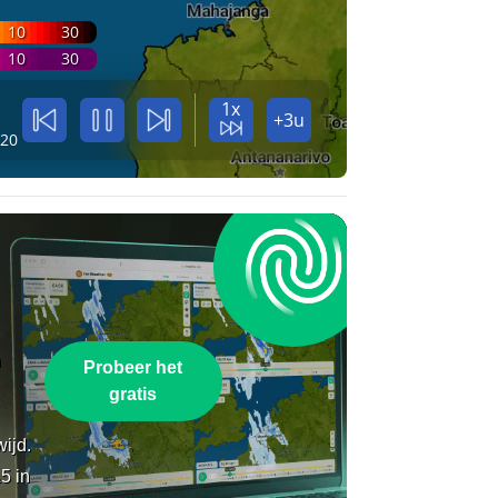
10
30
10
30
1x
+3u
:20
n
Probeer het
gratis
wijd.
5 in