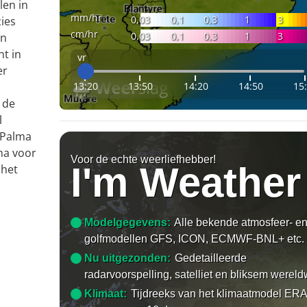
len in
mm/hr
0,03
0,1
0,3
1
3
ies
cm/hr
0,03
0,1
0,3
1
3
en
nt in
vr
er
13:20
13:50
14:20
14:50
15
 de
l
 Palma
na voor
Voor de echte weerliefhebber!
I'm Weather
 het
Modelgegevens:
Alle bekende atmosfeer- e
golfmodellen GFS, ICON, ECMWF-BNL+ etc.
Nu uitgezonden:
Gedetailleerde
radarvoorspelling, satelliet en bliksem wereld
Klimaat:
Tijdreeks van het klimaatmodel ERA