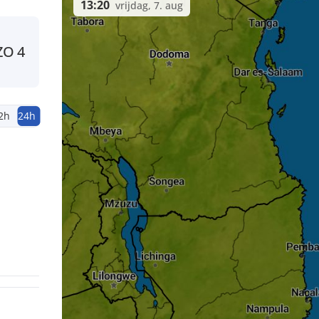
13:20
vrijdag, 7. aug
ZO
4
2h
24h