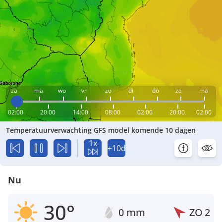
za
ma
wo
vr
zo
di
do
za
ma
02:00
20:00
14:00
08:00
02:00
20:00
02:00
Temperatuurverwachting GFS model komende 10 dagen
1x
+10d
Nu
30°
0 mm
ZO
2